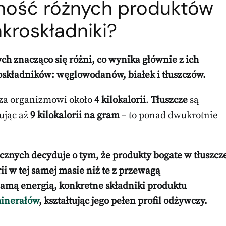
zność różnych produktów
kroskładniki?
h znacząco się różni, co wynika głównie z ich
oskładników: węglowodanów, białek i tłuszczów.
za organizmowi około
4 kilokalorii
.
Tłuszcze
są
ując aż
9 kilokalorii na gram
– to ponad dwukrotnie
cznych decyduje o tym, że produkty bogate w tłuszcz
i w tej samej masie niż te z przewagą
samą energią, konkretne składniki produktu
minerałów
, kształtując jego pełen profil odżywczy.