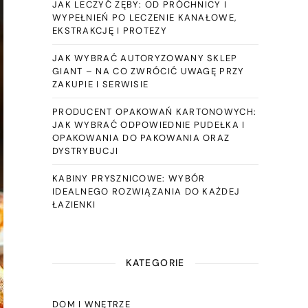
JAK LECZYĆ ZĘBY: OD PRÓCHNICY I
WYPEŁNIEŃ PO LECZENIE KANAŁOWE,
EKSTRAKCJĘ I PROTEZY
JAK WYBRAĆ AUTORYZOWANY SKLEP
GIANT – NA CO ZWRÓCIĆ UWAGĘ PRZY
ZAKUPIE I SERWISIE
PRODUCENT OPAKOWAŃ KARTONOWYCH:
JAK WYBRAĆ ODPOWIEDNIE PUDEŁKA I
OPAKOWANIA DO PAKOWANIA ORAZ
DYSTRYBUCJI
KABINY PRYSZNICOWE: WYBÓR
IDEALNEGO ROZWIĄZANIA DO KAŻDEJ
ŁAZIENKI
KATEGORIE
DOM I WNĘTRZE