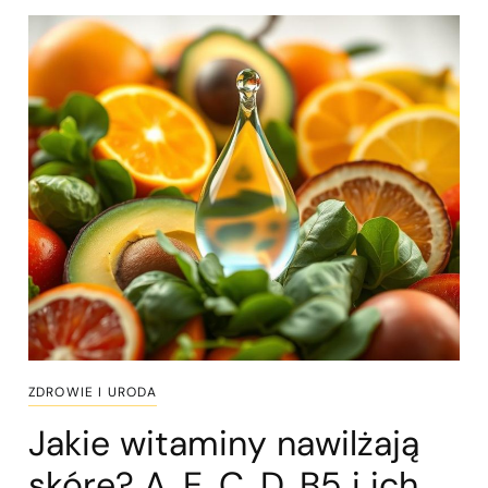
ZDROWIE I URODA
Jakie witaminy nawilżają
skórę? A, E, C, D, B5 i ich