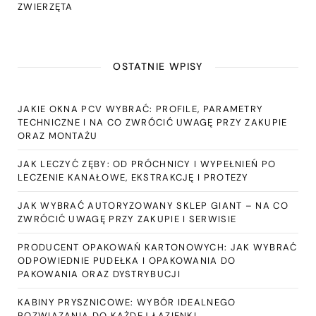
ZWIERZĘTA
OSTATNIE WPISY
JAKIE OKNA PCV WYBRAĆ: PROFILE, PARAMETRY
TECHNICZNE I NA CO ZWRÓCIĆ UWAGĘ PRZY ZAKUPIE
ORAZ MONTAŻU
JAK LECZYĆ ZĘBY: OD PRÓCHNICY I WYPEŁNIEŃ PO
LECZENIE KANAŁOWE, EKSTRAKCJĘ I PROTEZY
JAK WYBRAĆ AUTORYZOWANY SKLEP GIANT – NA CO
ZWRÓCIĆ UWAGĘ PRZY ZAKUPIE I SERWISIE
PRODUCENT OPAKOWAŃ KARTONOWYCH: JAK WYBRAĆ
ODPOWIEDNIE PUDEŁKA I OPAKOWANIA DO
PAKOWANIA ORAZ DYSTRYBUCJI
KABINY PRYSZNICOWE: WYBÓR IDEALNEGO
ROZWIĄZANIA DO KAŻDEJ ŁAZIENKI