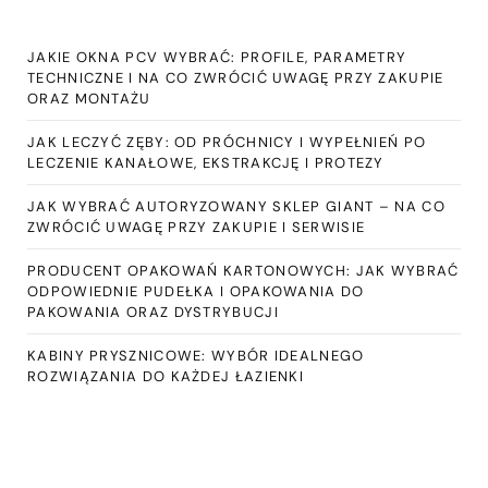
JAKIE OKNA PCV WYBRAĆ: PROFILE, PARAMETRY
TECHNICZNE I NA CO ZWRÓCIĆ UWAGĘ PRZY ZAKUPIE
ORAZ MONTAŻU
JAK LECZYĆ ZĘBY: OD PRÓCHNICY I WYPEŁNIEŃ PO
LECZENIE KANAŁOWE, EKSTRAKCJĘ I PROTEZY
JAK WYBRAĆ AUTORYZOWANY SKLEP GIANT – NA CO
ZWRÓCIĆ UWAGĘ PRZY ZAKUPIE I SERWISIE
PRODUCENT OPAKOWAŃ KARTONOWYCH: JAK WYBRAĆ
ODPOWIEDNIE PUDEŁKA I OPAKOWANIA DO
PAKOWANIA ORAZ DYSTRYBUCJI
KABINY PRYSZNICOWE: WYBÓR IDEALNEGO
ROZWIĄZANIA DO KAŻDEJ ŁAZIENKI