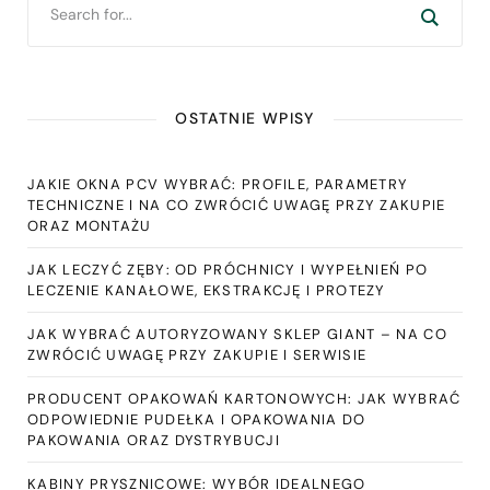
OSTATNIE WPISY
JAKIE OKNA PCV WYBRAĆ: PROFILE, PARAMETRY
TECHNICZNE I NA CO ZWRÓCIĆ UWAGĘ PRZY ZAKUPIE
ORAZ MONTAŻU
JAK LECZYĆ ZĘBY: OD PRÓCHNICY I WYPEŁNIEŃ PO
LECZENIE KANAŁOWE, EKSTRAKCJĘ I PROTEZY
JAK WYBRAĆ AUTORYZOWANY SKLEP GIANT – NA CO
ZWRÓCIĆ UWAGĘ PRZY ZAKUPIE I SERWISIE
PRODUCENT OPAKOWAŃ KARTONOWYCH: JAK WYBRAĆ
ODPOWIEDNIE PUDEŁKA I OPAKOWANIA DO
PAKOWANIA ORAZ DYSTRYBUCJI
KABINY PRYSZNICOWE: WYBÓR IDEALNEGO