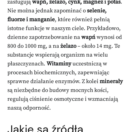
zasługują
wapń, żelazo, cynk, magnez i potas
.
Nie można jednak zapominać o
selenie,
fluorze i manganie
, które również pełnią
istotne funkcje w naszym ciele. Przykładowo,
dzienne zapotrzebowanie na
wapń
wynosi od
800 do 1000 mg, a na
żelazo
– około 14 mg. Te
substancje wspierają organizm na wielu
płaszczyznach.
Witaminy
uczestniczą w
procesach biochemicznych, zapewniając
sprawne działanie enzymów. Z kolei
minerały
są niezbędne do budowy mocnych kości,
regulują ciśnienie osmotyczne i wzmacniają
naszą odporność.
Jakie są źródła