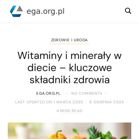
ZDROWIE I URODA
Witaminy i minerały w
diecie – kluczowe
składniki zdrowia
EGA.ORG.PL
NO COMMENTS
LAST UPDATED ON 1 MARCA 2025
6 SIERPNIA 2024
4 MINS READ