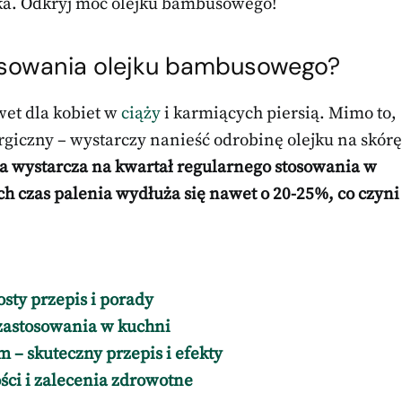
ka. Odkryj moc olejku bambusowego!
tosowania olejku bambusowego?
wet dla kobiet w
ciąży
i karmiących piersią. Mimo to,
rgiczny – wystarczy nanieść odrobinę olejku na skórę
ka wystarcza na kwartał regularnego stosowania w
 czas palenia wydłuża się nawet o 20-25%, co czyni
sty przepis i porady
 zastosowania w kuchni
– skuteczny przepis i efekty
ści i zalecenia zdrowotne