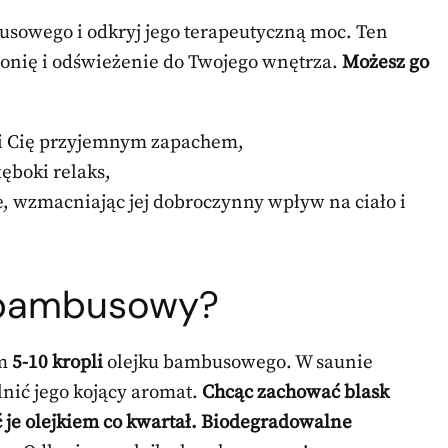
usowego i odkryj jego terapeutyczną moc. Ten
nię i odświeżenie do Twojego wnętrza.
Możesz go
uli Cię przyjemnym zapachem,
łęboki relaks,
, wzmacniając jej dobroczynny wpływ na ciało i
k bambusowy?
em
5-10 kropli
olejku bambusowego. W saunie
lnić jego kojący aromat.
Chcąc zachować blask
je olejkiem co kwartał.
Biodegradowalne