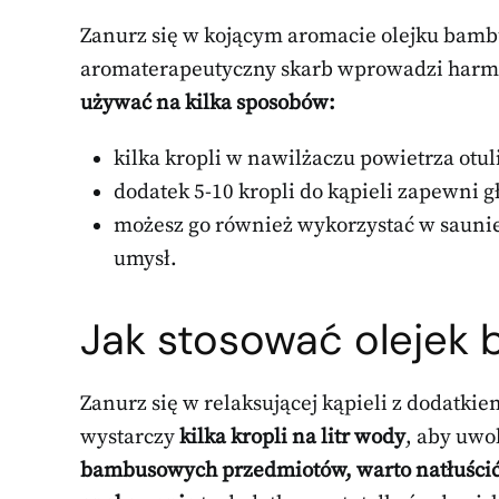
Zanurz się w kojącym aromacie olejku bamb
aromaterapeutyczny skarb wprowadzi harmo
używać na kilka sposobów:
kilka kropli w nawilżaczu powietrza ot
dodatek 5-10 kropli do kąpieli zapewni g
możesz go również wykorzystać w saunie
umysł.
Jak stosować oleje
Zanurz się w relaksującej kąpieli z dodatki
wystarczy
kilka kropli na litr wody
, aby uwo
bambusowych przedmiotów, warto natłuścić 