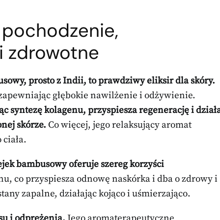
 pochodzenie,
ci zdrowotne
wy, prosto z Indii, to prawdziwy eliksir dla skóry.
 zapewniając głębokie nawilżenie i odżywienie.
 syntezę kolagenu, przyspiesza regenerację i dział
nej skórze.
Co więcej, jego relaksujący aromat
ciała.
jek bambusowy oferuje szereg korzyści
u, co przyspiesza odnowę naskórka i dba o zdrowy i
any zapalne, działając kojąco i uśmierzająco.
su i odprężenia.
Jego aromaterapeutyczne