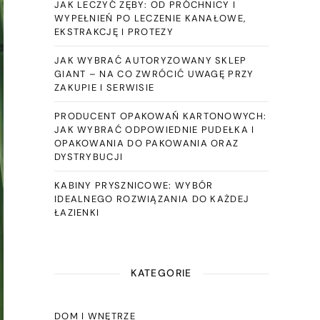
JAK LECZYĆ ZĘBY: OD PRÓCHNICY I
WYPEŁNIEŃ PO LECZENIE KANAŁOWE,
EKSTRAKCJĘ I PROTEZY
JAK WYBRAĆ AUTORYZOWANY SKLEP
GIANT – NA CO ZWRÓCIĆ UWAGĘ PRZY
ZAKUPIE I SERWISIE
PRODUCENT OPAKOWAŃ KARTONOWYCH:
JAK WYBRAĆ ODPOWIEDNIE PUDEŁKA I
OPAKOWANIA DO PAKOWANIA ORAZ
DYSTRYBUCJI
KABINY PRYSZNICOWE: WYBÓR
IDEALNEGO ROZWIĄZANIA DO KAŻDEJ
ŁAZIENKI
KATEGORIE
DOM I WNĘTRZE