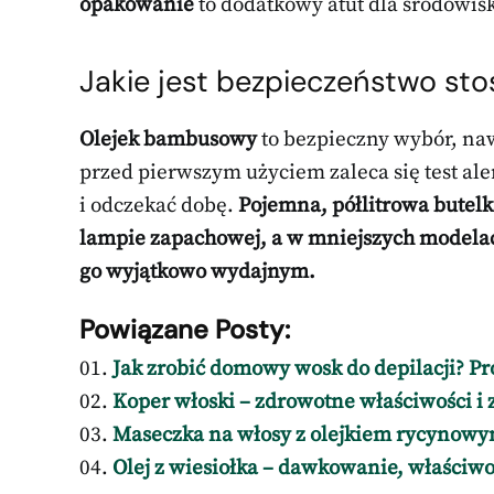
opakowanie
to dodatkowy atut dla środowis
Jakie jest bezpieczeństwo s
Olejek bambusowy
to bezpieczny wybór, na
przed pierwszym użyciem zaleca się test ale
i odczekać dobę.
Pojemna, półlitrowa butel
lampie zapachowej, a w mniejszych modelach
go wyjątkowo wydajnym.
Powiązane Posty:
Jak zrobić domowy wosk do depilacji? Pro
Koper włoski – zdrowotne właściwości i
Maseczka na włosy z olejkiem rycynowym 
Olej z wiesiołka – dawkowanie, właściwo