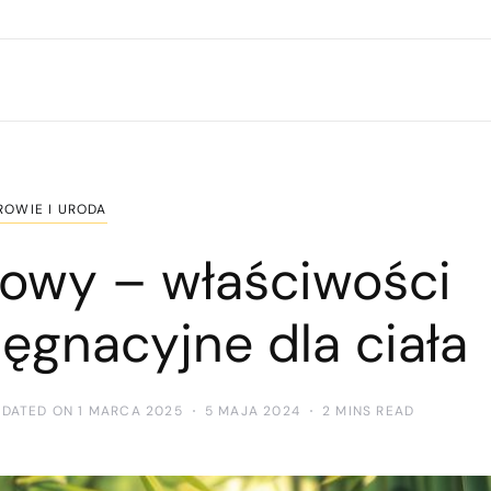
ROWIE I URODA
owy – właściwości
lęgnacyjne dla ciała
PDATED ON 1 MARCA 2025
5 MAJA 2024
2 MINS READ