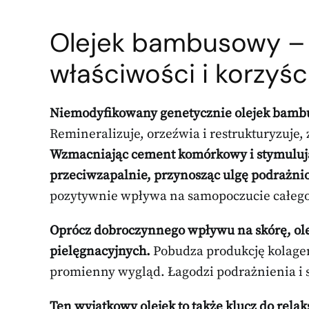
Olejek bambusowy –
właściwości i korzyś
Niemodyfikowany genetycznie olejek bambuso
Remineralizuje, orzeźwia i restrukturyzuje,
Wzmacniając cement komórkowy i stymulując
przeciwzapalnie, przynosząc ulgę podrażnio
pozytywnie wpływa na samopoczucie całego 
Oprócz dobroczynnego wpływu na skórę, ole
pielęgnacyjnych.
Pobudza produkcję kolagen
promienny wygląd. Łagodzi podrażnienia i st
Ten wyjątkowy olejek to także klucz do relak