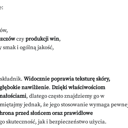
e:
ów,
szczów
czy
produkcji win
,
 smak i ogólną jakość,
 składnik.
Widocznie poprawia teksturę skóry,
 głębokie nawilżenie
.
Dzięki właściwościom
onałościami
, dlatego często znajdziemy go w
amiętajmy jednak, że jego stosowanie wymaga pewne
chrona przed słońcem oraz prawidłowe
go skuteczność, jak i bezpieczeństwo użycia.