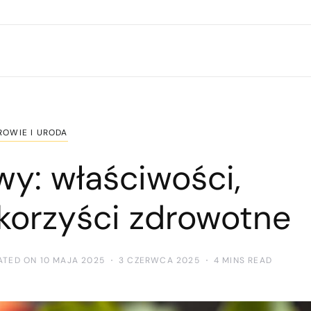
ROWIE I URODA
wy: właściwości,
 korzyści zdrowotne
ATED ON 10 MAJA 2025
3 CZERWCA 2025
4 MINS READ