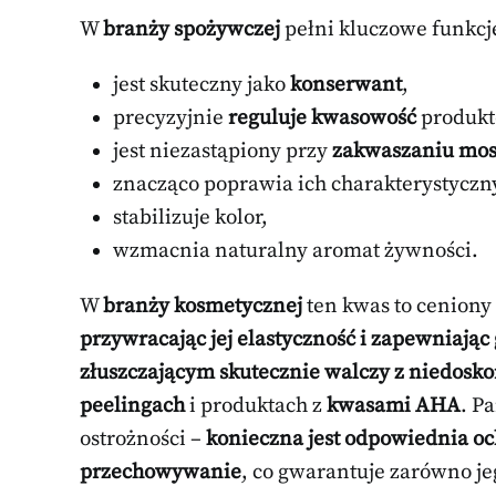
W
branży spożywczej
pełni kluczowe funkcj
jest skuteczny jako
konserwant
,
precyzyjnie
reguluje kwasowość
produkt
jest niezastąpiony przy
zakwaszaniu mo
znacząco poprawia ich charakterystyczny
stabilizuje kolor,
wzmacnia naturalny aromat żywności.
W
branży kosmetycznej
ten kwas to ceniony
przywracając jej elastyczność i zapewniając
złuszczającym skutecznie walczy z niedosk
peelingach
i produktach z
kwasami AHA
. P
ostrożności –
konieczna jest odpowiednia o
przechowywanie
, co gwarantuje zarówno je