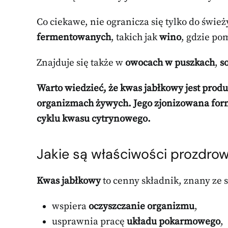
Co ciekawe, nie ogranicza się tylko do świ
fermentowanych
, takich jak
wino
, gdzie p
Znajduje się także w
owocach w puszkach
,
s
Warto wiedzieć, że
kwas jabłkowy
jest pro
organizmach żywych. Jego zjonizowana form
cyklu kwasu cytrynowego
.
Jakie są właściwości prozdro
Kwas jabłkowy
to cenny składnik, znany ze
wspiera
oczyszczanie organizmu
,
usprawnia pracę
układu pokarmowego
,