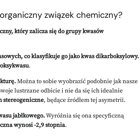
o organiczny związek chemiczny?
zny, który zalicza się do grupy kwasów
owych, co klasyfikuje go jako kwas dikarboksylowy.
roksykwasu
.
kturę.
Można to sobie wyobrazić podobnie jak nasze
woje lustrzane odbicie i nie da się ich idealnie
 stereogeniczne
, będące źródłem tej asymetrii.
kwasu jabłkowego.
Wyróżnia się ona specyficzną
czna wynosi -2,9 stopnia
.