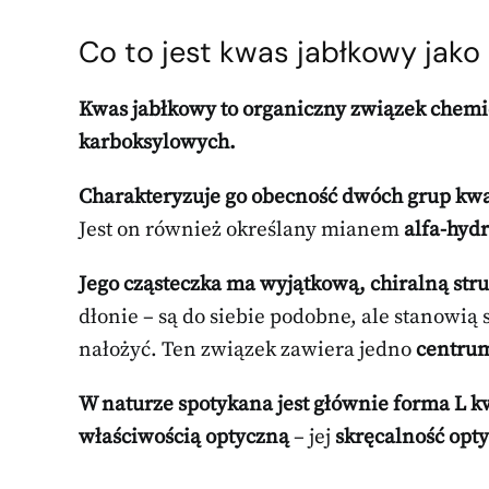
Co to jest kwas jabłkowy jak
Kwas jabłkowy to organiczny związek chemic
karboksylowych.
Charakteryzuje go obecność dwóch grup kwas
Jest on również określany mianem
alfa-hyd
Jego cząsteczka ma wyjątkową, chiralną stru
dłonie – są do siebie podobne, ale stanowią s
nałożyć. Ten związek zawiera jedno
centrum
W naturze spotykana jest głównie forma L 
właściwością optyczną
– jej
skręcalność opty