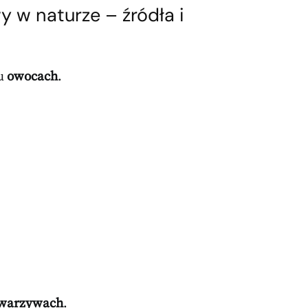
 w naturze – źródła i
lu
owocach
.
warzywach
.