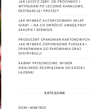
JAK LECZYĆ ZĘBY: OD PRÓCHNICY I
WYPEŁNIEŃ PO LECZENIE KANAŁOWE,
EKSTRAKCJĘ I PROTEZY
JAK WYBRAĆ AUTORYZOWANY SKLEP
GIANT – NA CO ZWRÓCIĆ UWAGĘ PRZY
ZAKUPIE I SERWISIE
PRODUCENT OPAKOWAŃ KARTONOWYCH:
JAK WYBRAĆ ODPOWIEDNIE PUDEŁKA I
OPAKOWANIA DO PAKOWANIA ORAZ
DYSTRYBUCJI
KABINY PRYSZNICOWE: WYBÓR
IDEALNEGO ROZWIĄZANIA DO KAŻDEJ
ŁAZIENKI
KATEGORIE
DOM I WNĘTRZE