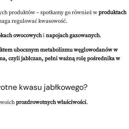
eżych produktów – spotkamy go również w
produktach
omaga regulować kwasowość.
okach owocowych
i
napojach gazowanych
.
duktem ubocznym
metabolizmu węglowodanów
w
a, czyli
jabłczan
, pełni ważną rolę pośrednika w
wotne kwasu jabłkowego?
 swoich
prozdrowotnych właściwości
.