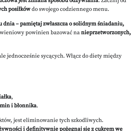
uczowa jest zmiana sposobu odżywiania
. Zacznij od
ych posiłków
do swojego codziennego menu.
u dnia – pamiętaj zwłaszcza o solidnym śniadaniu,
ywieniowy powinien bazować na
nieprzetworzonych,
 ale jednocześnie sycących. Włącz do diety między
iałka
,
min i błonnika
.
tów, jest eliminowanie tych szkodliwych.
ywności i definitywnie pożegnaj się z cukrem we