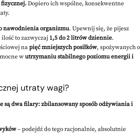
fizycznej.
Dopiero ich wspólne, konsekwentne
aty.
o nawodnienia organizmu
. Upewnij się, że pijesz
ilość to zazwyczaj
1,5 do 2 litrów dziennie
.
ościowej na
pięć mniejszych posiłków
, spożywanych o
pomocne w
utrzymaniu stabilnego poziomu energii i
cznej utraty wagi?
 są dwa filary: zbilansowany sposób odżywiania i
wyków
– podejdź do tego racjonalnie, absolutnie