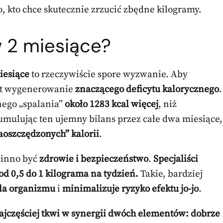
, kto chce skutecznie zrzucić zbędne kilogramy.
 2 miesiące?
iesiące
to rzeczywiście spore wyzwanie. Aby
est wygenerowanie
znaczącego deficytu kalorycznego
.
nego „spalania”
około 1283 kcal więcej
, niż
mulując ten ujemny bilans przez całe dwa miesiące,
aoszczędzonych” kalorii
.
winno być
zdrowie i bezpieczeństwo
.
Specjaliści
od 0,5 do 1 kilograma na tydzień.
Takie, bardziej
dla organizmu
i
minimalizuje ryzyko efektu jo-jo
.
najczęściej tkwi w synergii dwóch elementów: dobrze