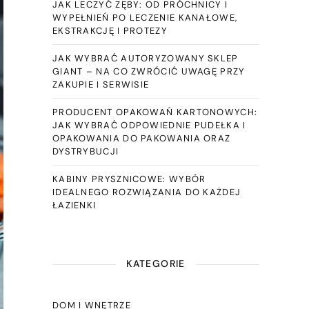
JAK LECZYĆ ZĘBY: OD PRÓCHNICY I
WYPEŁNIEŃ PO LECZENIE KANAŁOWE,
EKSTRAKCJĘ I PROTEZY
JAK WYBRAĆ AUTORYZOWANY SKLEP
GIANT – NA CO ZWRÓCIĆ UWAGĘ PRZY
ZAKUPIE I SERWISIE
PRODUCENT OPAKOWAŃ KARTONOWYCH:
JAK WYBRAĆ ODPOWIEDNIE PUDEŁKA I
OPAKOWANIA DO PAKOWANIA ORAZ
DYSTRYBUCJI
KABINY PRYSZNICOWE: WYBÓR
IDEALNEGO ROZWIĄZANIA DO KAŻDEJ
ŁAZIENKI
KATEGORIE
DOM I WNĘTRZE