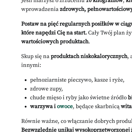
Jeśli marzysz o zrzuceniu
10 kilogramów
,
kl
wprowadzenia
zdrowych, pełnowartościow
Postaw na pięć regularnych posiłków w ciąg
które napędzi Cię na start.
Cały Twój plan ż
wartościowych produktach
.
Skup się na
produktach niskokalorycznych
,
innymi:
pełnoziarniste pieczywo, kasze i ryże,
zdrowe zupy,
chude mięso i ryby jako świetne źródło
b
warzywa i
owoce
, będące skarbnicą
wita
Równie ważne, co włączanie dobrych produk
Bezwzględnie unikaj wysokoprzetworzonej ż