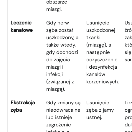
obszarze
miazgi.
Leczenie
Gdy nerw
Usunięcie
Us
kanałowe
zęba został
uszkodzonej
źró
uszkodzony, a
tkanki
zak
także wtedy,
(miazgę), a
któ
gdy dochodzi
następnie
si
do zajęcia
oczyszczenie
sa
miazgi i
i dezynfekcja
infekcji
kanałów
(związanej z
korzeniowych.
miazgą).
Ekstrakcja
Gdy zmiany są
Usunięcie
Lik
zęba
nieodwracalne
zęba z jamy
og
lub istnieje
ustnej.
pr
zagrożenie
da