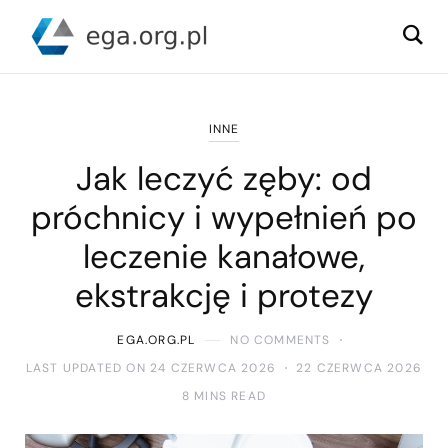
INNE
Jak leczyć zęby: od
próchnicy i wypełnień po
leczenie kanałowe,
ekstrakcję i protezy
EGA.ORG.PL
NO COMMENTS
LAST UPDATED ON 24 CZERWCA 2026
22 CZERWCA 2026
8 MINS READ