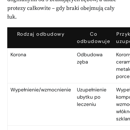
protezy całkowite – gdy braki obejmują cały
łuk.
Rodzaj odbudowy
Co
Przy
odbudowuje
uzup
Korona
Odbudowa
Koron
zęba
ceram
meta
porce
Wypełnienie/wzmocnienie
Uzupełnienie
Wypeł
ubytku po
kompo
leczeniu
wzmoc
włók
szkla