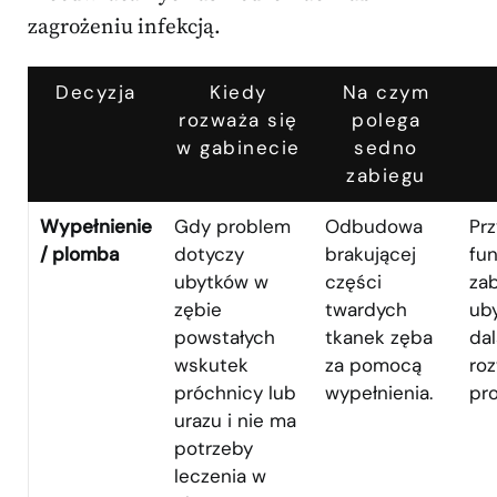
zagrożeniu infekcją.
Decyzja
Kiedy
Na czym
rozważa się
polega
w gabinecie
sedno
zabiegu
Wypełnienie
Gdy problem
Odbudowa
Pr
/ plomba
dotyczy
brakującej
fun
ubytków w
części
za
zębie
twardych
ub
powstałych
tkanek zęba
da
wskutek
za pomocą
ro
próchnicy lub
wypełnienia.
pr
urazu i nie ma
potrzeby
leczenia w