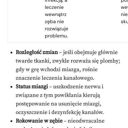
infekcją, a
po
leczenie
we
wewnątrz
nie
zęba nie
sk
rozwiązuje
problemu.
Rozległość zmian
– jeśli obejmuje głównie
twarde tkanki, zwykle rozważa się plomby;
gdy w grę wchodzi miazga, rośnie
znaczenie leczenia kanałowego.
Status miazgi
– uszkodzenie nerwu i
związane z tym powikłania kierują
postępowanie na usunięcie miazgi,
oczyszczenie i dezynfekcję kanałów.
Rokowanie w zębie
– nieodwracalne