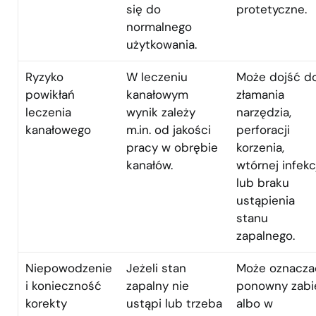
się do
protetyczne.
normalnego
użytkowania.
Ryzyko
W leczeniu
Może dojść d
powikłań
kanałowym
złamania
leczenia
wynik zależy
narzędzia,
kanałowego
m.in. od jakości
perforacji
pracy w obrębie
korzenia,
kanałów.
wtórnej infekc
lub braku
ustąpienia
stanu
zapalnego.
Niepowodzenie
Jeżeli stan
Może oznacza
i konieczność
zapalny nie
ponowny zabi
korekty
ustąpi lub trzeba
albo w