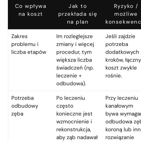
Co wpływa
Jak to
Ryzyko /
na koszt
przekłada się
możliwe
na plan
konsekwenc
Zakres
Im rozleglejsze
Jeśli zajdzie
problemu i
zmiany i więcej
potrzeba
liczba etapów
procedur, tym
dodatkowych
większa liczba
kroków, łączny
świadczeń (np.
koszt zwykle
leczenie +
rośnie.
odbudowa).
Potrzeba
Po leczeniu
Przy leczeniu
odbudowy
często
kanałowym
zęba
konieczne jest
bywa wymaga
wzmocnienie i
odbudowa zę
rekonstrukcja,
koroną lub in
aby ząb nadawał
rozwiązanie