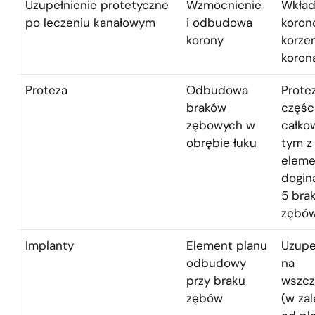
Uzupełnienie protetyczne
Wzmocnienie
Wkła
po leczeniu kanałowym
i odbudowa
koron
korony
korze
koron
Proteza
Odbudowa
Prote
braków
częśc
zębowych w
całko
obrębie łuku
tym z
eleme
dogin
5 bra
zębó
Implanty
Element planu
Uzupe
odbudowy
na
przy braku
wszc
zębów
(w za