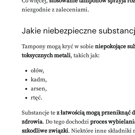
Co więcej,
stosowanie tamponów sprzyja roz
niezgodnie z zaleceniami.
Jakie niebezpieczne substan
Tampony mogą kryć w sobie
niepokojące su
toksycznych metali
, takich jak:
ołów,
kadm,
arsen,
rtęć.
Substancje te
z łatwością mogą przeniknąć d
zdrowia
. Do tego dochodzi
proces wybielani
szkodliwe związki
. Niektóre inne składniki