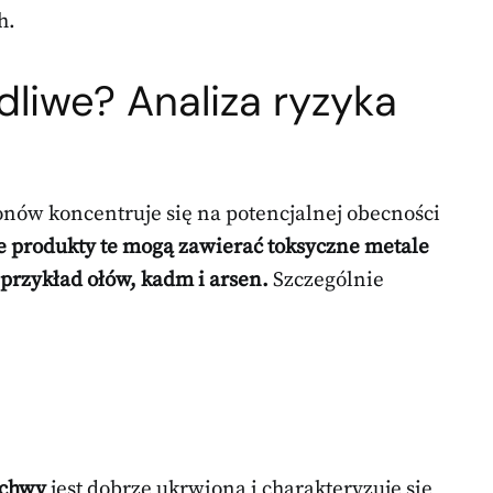
h.
liwe? Analiza ryzyka
ów koncentruje się na potencjalnej obecności
e produkty te mogą zawierać toksyczne metale
przykład ołów, kadm i arsen.
Szczególnie
ochwy
jest dobrze ukrwiona i charakteryzuje się