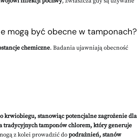
wojowi infekcji pochwy
, zwłaszcza gdy są używane
cje mogą być obecne w tamponach?
bstancje chemiczne
. Badania ujawniają obecność
o krwiobiegu, stanowiąc potencjalne zagrożenie dla
a tradycyjnych tamponów chlorem, który generuje
 mogą z kolei prowadzić do
podrażnień, stanów