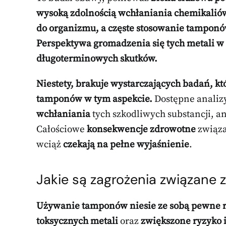
wysoką zdolnością wchłaniania chemikalió
do organizmu, a częste stosowanie tamponó
Perspektywa gromadzenia się tych metali w 
długoterminowych skutków.
Niestety, brakuje wystarczających badań, k
tamponów w tym aspekcie.
Dostępne analizy
wchłaniania
tych szkodliwych substancji, ani
Całościowe
konsekwencje zdrowotne
związa
wciąż
czekają na pełne wyjaśnienie
.
Jakie są zagrożenia związan
Używanie tamponów niesie ze sobą pewne r
toksycznych metali
oraz
zwiększone ryzyko i