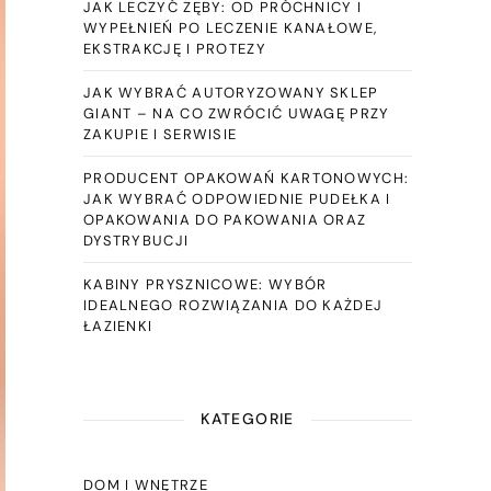
JAK LECZYĆ ZĘBY: OD PRÓCHNICY I
WYPEŁNIEŃ PO LECZENIE KANAŁOWE,
EKSTRAKCJĘ I PROTEZY
JAK WYBRAĆ AUTORYZOWANY SKLEP
GIANT – NA CO ZWRÓCIĆ UWAGĘ PRZY
ZAKUPIE I SERWISIE
PRODUCENT OPAKOWAŃ KARTONOWYCH:
JAK WYBRAĆ ODPOWIEDNIE PUDEŁKA I
OPAKOWANIA DO PAKOWANIA ORAZ
DYSTRYBUCJI
KABINY PRYSZNICOWE: WYBÓR
IDEALNEGO ROZWIĄZANIA DO KAŻDEJ
ŁAZIENKI
KATEGORIE
DOM I WNĘTRZE