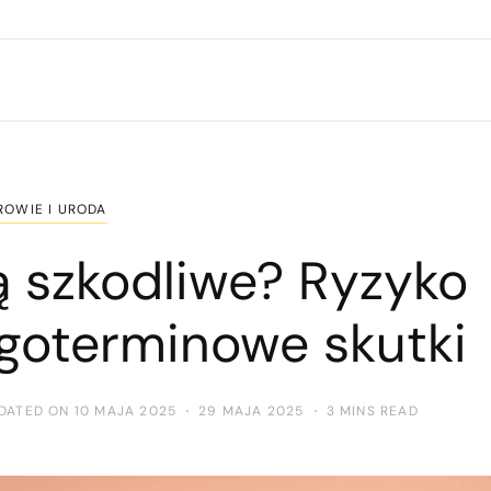
ROWIE I URODA
 szkodliwe? Ryzyko
ugoterminowe skutki
DATED ON 10 MAJA 2025
29 MAJA 2025
3 MINS READ