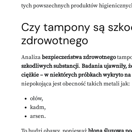
tych powszechnych produktów higienicznyc
Czy tampony są szkod
zdrowotnego
Analiza
bezpieczeństwa zdrowotnego
tampon
szkodliwych substancji
.
Badania ujawniły, ż
ciężkie – w niektórych próbkach wykryto na 
niepokojąca jest obecność takich metali jak:
ołów,
kadm,
arsen.
To budzi obawy, ponieważ
błona śluzowa p