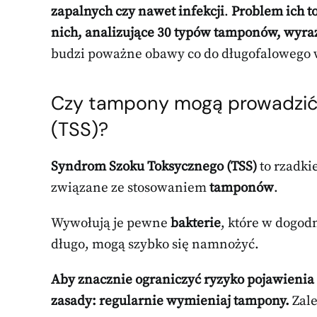
zapalnych czy nawet infekcji
.
Problem ich t
nich, analizujące 30 typów tamponów, wyra
budzi poważne obawy co do długofalowego
Czy tampony mogą prowadzić
(TSS)?
Syndrom Szoku Toksycznego (TSS)
to rzadki
związane ze stosowaniem
tamponów
.
Wywołują je pewne
bakterie
, które w dogod
długo, mogą szybko się namnożyć.
Aby znacznie ograniczyć ryzyko pojawienia s
zasady: regularnie wymieniaj tampony.
Zale