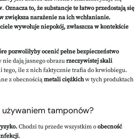
w
.
Oznacza to, że substancje te łatwo przedostają się
w zwiększa narażenie na ich wchłanianie.
ciele wywołuje niepokój, zwłaszcza w kontekście
tóre pozwoliłyby ocenić pełne bezpieczeństwo
 nie dają jasnego obrazu
rzeczywistej skali
 tego, ile z nich faktycznie trafia do krwiobiegu.
ne z obecnością
metali ciężkich
w tych produktach
e z używaniem tamponów?
yzyko.
Chodzi tu przede wszystkim o
obecność
nfekcji
.