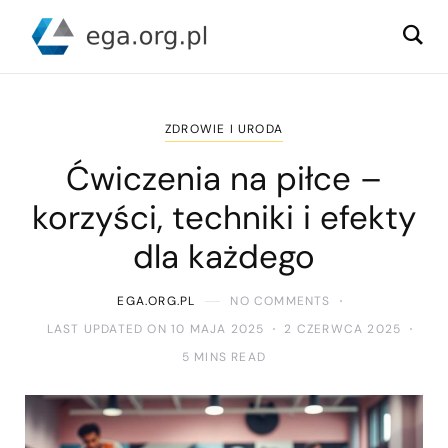
ZDROWIE I URODA
Ćwiczenia na piłce –
korzyści, techniki i efekty
dla każdego
EGA.ORG.PL
NO COMMENTS
LAST UPDATED ON 10 MAJA 2025
2 CZERWCA 2025
5 MINS READ