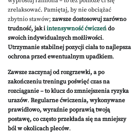
wyprostuj ramiona – to też pomoże ci się
zrelaksować. Pamiętaj, by nie obciążać
zbytnio stawów;
zawsze dostosowuj zarówno
trudność, jak i
intensywność ćwiczeń
do
swoich indywidualnych możliwości
.
Utrzymanie stabilnej pozycji ciała to najlepsza
ochrona przed ewentualnym upadkiem
.
Zawsze zaczynaj od rozgrzewki, a po
zakończeniu treningu poświęć czas na
rozciąganie – to klucz do zmniejszenia ryzyka
urazów
.
Regularne ćwiczenia, wykonywane
prawidłowo, wyraźnie poprawią twoją
postawę, co często przekłada się na mniejszy
ból w okolicach pleców
.