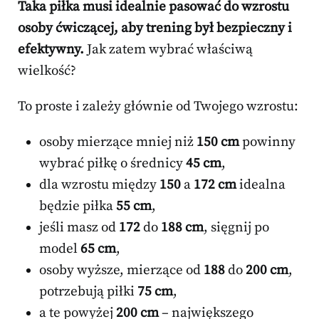
Taka piłka musi idealnie pasować do wzrostu
osoby ćwiczącej, aby trening był bezpieczny i
efektywny.
Jak zatem wybrać właściwą
wielkość?
To proste i zależy głównie od Twojego wzrostu:
osoby mierzące mniej niż
150 cm
powinny
wybrać piłkę o średnicy
45 cm
,
dla wzrostu między
150
a
172 cm
idealna
będzie piłka
55 cm
,
jeśli masz od
172
do
188 cm
, sięgnij po
model
65 cm
,
osoby wyższe, mierzące od
188
do
200 cm
,
potrzebują piłki
75 cm
,
a te powyżej
200 cm
– największego