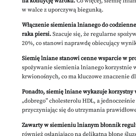
na kondycję wzroku.
Co więcej, siemię lnia
w walce z uporczywą biegunką.
Włączenie siemienia lnianego do codzienne
raka piersi.
Szacuje się, że regularne spoży
20%, co stanowi naprawdę obiecujący wynik
Siemię lniane stanowi cenne wsparcie w pro
spożywanie siemienia lnianego korzystnie w
krwionośnych, co ma kluczowe znaczenie dla
Ponadto, siemię lniane wykazuje korzystny 
„dobrego” cholesterolu HDL, a jednocześnie
przyczyniając się do utrzymania prawidłowe
Zawarty w siemieniu lnianym błonnik reguluj
również osłaniająco na delikatną błonę ślu