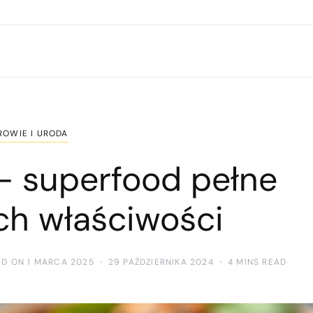
ROWIE I URODA
 – superfood pełne
ch właściwości
ED ON 1 MARCA 2025
29 PAŹDZIERNIKA 2024
4 MINS READ