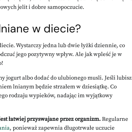
owych jelit i dobre samopoczucie.
lniane w diecie?
iecie. Wystarczy jedna lub dwie łyżki dziennie, co
 odczuć jego pozytywny wpływ. Ale jak wpleść je w
o!
jogurt albo dodać do ulubionego musli. Jeśli lubisz
eniem lnianym będzie strzałem w dziesiątkę. Co
nego rodzaju wypieków, nadając im wyjątkowy
jest łatwiej przyswajane przez organizm.
Regularne
ania
, ponieważ zapewnia długotrwałe uczucie