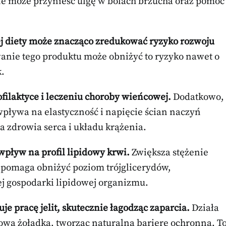
ne może przynieść ulgę w bólach brzucha oraz pomóc
j diety może znacząco zredukować ryzyko rozwoju
wanie tego produktu może obniżyć to ryzyko nawet o
.
filaktyce i leczeniu choroby wieńcowej.
Dodatkowo,
pływa na elastyczność i napięcie ścian naczyń
 zdrowia serca i układu krążenia.
wpływ na profil lipidowy krwi.
Zwiększa stężenie
 pomaga obniżyć poziom trójglicerydów,
j gospodarki lipidowej organizmu.
e pracę jelit, skutecznie łagodząc zaparcia.
Działa
zową żołądka, tworząc naturalną barierę ochronną. T