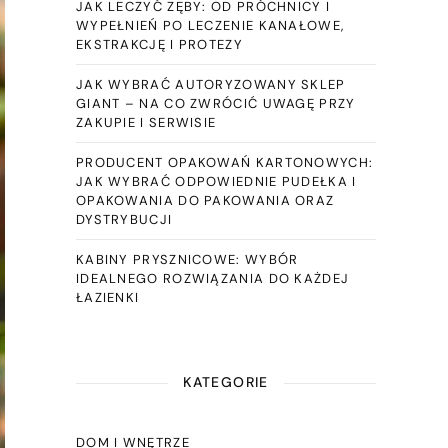
JAK LECZYĆ ZĘBY: OD PRÓCHNICY I
WYPEŁNIEŃ PO LECZENIE KANAŁOWE,
EKSTRAKCJĘ I PROTEZY
JAK WYBRAĆ AUTORYZOWANY SKLEP
GIANT – NA CO ZWRÓCIĆ UWAGĘ PRZY
ZAKUPIE I SERWISIE
PRODUCENT OPAKOWAŃ KARTONOWYCH:
JAK WYBRAĆ ODPOWIEDNIE PUDEŁKA I
OPAKOWANIA DO PAKOWANIA ORAZ
DYSTRYBUCJI
KABINY PRYSZNICOWE: WYBÓR
IDEALNEGO ROZWIĄZANIA DO KAŻDEJ
ŁAZIENKI
KATEGORIE
DOM I WNĘTRZE