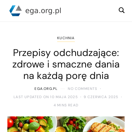
KUCHNIA
Przepisy odchudzające:
zdrowe i smaczne dania
na każdą porę dnia
EGA.ORG.PL
NO COMMENTS
LAST UPDATED ON 10 MAJA 2025
9 CZERWCA 2025
4 MINS READ