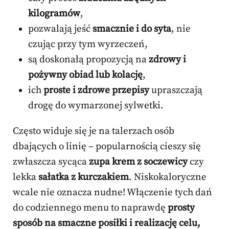
kilogramów
,
pozwalają jeść
smacznie i do syta
, nie
czując przy tym wyrzeczeń,
są doskonałą propozycją na
zdrowy i
pożywny obiad lub kolację
,
ich
proste i zdrowe przepisy
upraszczają
drogę do wymarzonej sylwetki.
Często widuje się je na talerzach osób
dbających o linię – popularnością cieszy się
zwłaszcza sycąca
zupa krem z soczewicy
czy
lekka
sałatka z kurczakiem
. Niskokaloryczne
wcale nie oznacza nudne! Włączenie tych dań
do codziennego menu to naprawdę
prosty
sposób na smaczne posiłki i realizację celu,