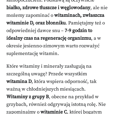
samopoczuciem. Podstawą są oczywiście
białko, zdrowe tłuszcze i węglowodany
, ale nie
możemy zapominać o
witaminach, zwłaszcza
witaminie D, oraz błonniku
. Pamiętajmy też o
odpowiedniej dawce snu –
7-9 godzin to
idealny czas na regenerację organizmu
, a w
okresie jesienno-zimowym warto rozważyć
suplementację witamin.
Które witaminy i minerały zasługują na
szczególną uwagę? Przede wszystkim
witamina D
, która wspiera odporność, tak
ważną w chłodniejszych miesiącach.
Witaminy z grupy B
, obecne na przykład w
grzybach, również odgrywają istotną rolę. Nie
zapominajmy o
witaminie C
, której bogatym