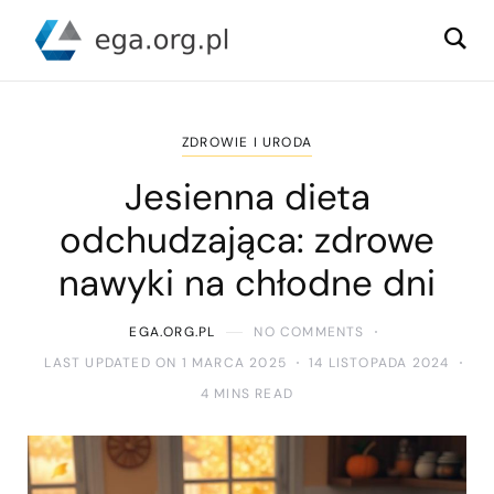
ZDROWIE I URODA
Jesienna dieta
odchudzająca: zdrowe
nawyki na chłodne dni
EGA.ORG.PL
NO COMMENTS
LAST UPDATED ON 1 MARCA 2025
14 LISTOPADA 2024
4 MINS READ