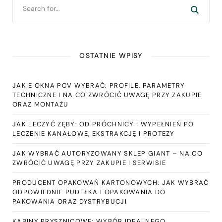
OSTATNIE WPISY
JAKIE OKNA PCV WYBRAĆ: PROFILE, PARAMETRY
TECHNICZNE I NA CO ZWRÓCIĆ UWAGĘ PRZY ZAKUPIE
ORAZ MONTAŻU
JAK LECZYĆ ZĘBY: OD PRÓCHNICY I WYPEŁNIEŃ PO
LECZENIE KANAŁOWE, EKSTRAKCJĘ I PROTEZY
JAK WYBRAĆ AUTORYZOWANY SKLEP GIANT – NA CO
ZWRÓCIĆ UWAGĘ PRZY ZAKUPIE I SERWISIE
PRODUCENT OPAKOWAŃ KARTONOWYCH: JAK WYBRAĆ
ODPOWIEDNIE PUDEŁKA I OPAKOWANIA DO
PAKOWANIA ORAZ DYSTRYBUCJI
KABINY PRYSZNICOWE: WYBÓR IDEALNEGO