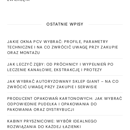
OSTATNIE WPISY
JAKIE OKNA PCV WYBRAĆ: PROFILE, PARAMETRY
TECHNICZNE I NA CO ZWRÓCIĆ UWAGĘ PRZY ZAKUPIE
ORAZ MONTAŻU
JAK LECZYĆ ZĘBY: OD PRÓCHNICY I WYPEŁNIEŃ PO
LECZENIE KANAŁOWE, EKSTRAKCJĘ I PROTEZY
JAK WYBRAĆ AUTORYZOWANY SKLEP GIANT – NA CO
ZWRÓCIĆ UWAGĘ PRZY ZAKUPIE I SERWISIE
PRODUCENT OPAKOWAŃ KARTONOWYCH: JAK WYBRAĆ
ODPOWIEDNIE PUDEŁKA I OPAKOWANIA DO
PAKOWANIA ORAZ DYSTRYBUCJI
KABINY PRYSZNICOWE: WYBÓR IDEALNEGO
ROZWIĄZANIA DO KAŻDEJ ŁAZIENKI