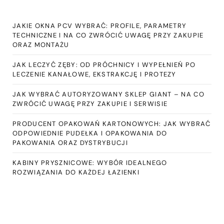
JAKIE OKNA PCV WYBRAĆ: PROFILE, PARAMETRY
TECHNICZNE I NA CO ZWRÓCIĆ UWAGĘ PRZY ZAKUPIE
ORAZ MONTAŻU
JAK LECZYĆ ZĘBY: OD PRÓCHNICY I WYPEŁNIEŃ PO
LECZENIE KANAŁOWE, EKSTRAKCJĘ I PROTEZY
JAK WYBRAĆ AUTORYZOWANY SKLEP GIANT – NA CO
ZWRÓCIĆ UWAGĘ PRZY ZAKUPIE I SERWISIE
PRODUCENT OPAKOWAŃ KARTONOWYCH: JAK WYBRAĆ
ODPOWIEDNIE PUDEŁKA I OPAKOWANIA DO
PAKOWANIA ORAZ DYSTRYBUCJI
KABINY PRYSZNICOWE: WYBÓR IDEALNEGO
ROZWIĄZANIA DO KAŻDEJ ŁAZIENKI