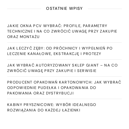
OSTATNIE WPISY
JAKIE OKNA PCV WYBRAĆ: PROFILE, PARAMETRY
TECHNICZNE I NA CO ZWRÓCIĆ UWAGĘ PRZY ZAKUPIE
ORAZ MONTAŻU
JAK LECZYĆ ZĘBY: OD PRÓCHNICY I WYPEŁNIEŃ PO
LECZENIE KANAŁOWE, EKSTRAKCJĘ I PROTEZY
JAK WYBRAĆ AUTORYZOWANY SKLEP GIANT – NA CO
ZWRÓCIĆ UWAGĘ PRZY ZAKUPIE I SERWISIE
PRODUCENT OPAKOWAŃ KARTONOWYCH: JAK WYBRAĆ
ODPOWIEDNIE PUDEŁKA I OPAKOWANIA DO
PAKOWANIA ORAZ DYSTRYBUCJI
KABINY PRYSZNICOWE: WYBÓR IDEALNEGO
ROZWIĄZANIA DO KAŻDEJ ŁAZIENKI