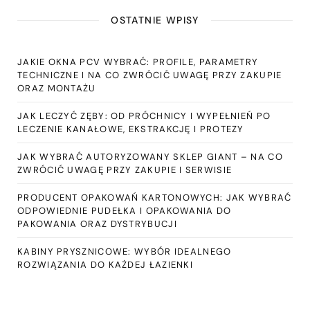
OSTATNIE WPISY
JAKIE OKNA PCV WYBRAĆ: PROFILE, PARAMETRY
TECHNICZNE I NA CO ZWRÓCIĆ UWAGĘ PRZY ZAKUPIE
ORAZ MONTAŻU
JAK LECZYĆ ZĘBY: OD PRÓCHNICY I WYPEŁNIEŃ PO
LECZENIE KANAŁOWE, EKSTRAKCJĘ I PROTEZY
JAK WYBRAĆ AUTORYZOWANY SKLEP GIANT – NA CO
ZWRÓCIĆ UWAGĘ PRZY ZAKUPIE I SERWISIE
PRODUCENT OPAKOWAŃ KARTONOWYCH: JAK WYBRAĆ
ODPOWIEDNIE PUDEŁKA I OPAKOWANIA DO
PAKOWANIA ORAZ DYSTRYBUCJI
KABINY PRYSZNICOWE: WYBÓR IDEALNEGO
ROZWIĄZANIA DO KAŻDEJ ŁAZIENKI